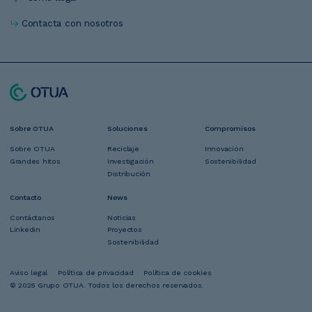
Contacta con nosotros
Navegación
Sobre OTUA
Soluciones
Compromisos
Pie
Sobre OTUA
Reciclaje
Innovación
Grandes hitos
Investigación
Sostenibilidad
Distribución
Contacto
News
Contáctanos
Noticias
Linkedin
Proyectos
Sostenibilidad
Aviso legal
Política de privacidad
Política de cookies
Pie
© 2025 Grupo OTUA. Todos los derechos reservados.
de