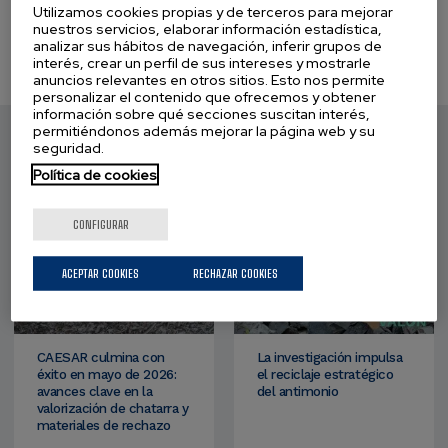
Utilizamos cookies propias y de terceros para mejorar
nuestros servicios, elaborar información estadística,
analizar sus hábitos de navegación, inferir grupos de
interés, crear un perfil de sus intereses y mostrarle
anuncios relevantes en otros sitios. Esto nos permite
personalizar el contenido que ofrecemos y obtener
información sobre qué secciones suscitan interés,
permitiéndonos además mejorar la página web y su
seguridad.
Otras noticias de interés
Política de cookies
Ver más noticias
CONFIGURAR
ACEPTAR COOKIES
RECHAZAR COOKIES
CAESAR culmina con
La investigación impulsa
éxito en mayo de 2026:
el reciclaje estratégico
avances clave en la
del antimonio
valorización de chatarra y
materiales de rechazo