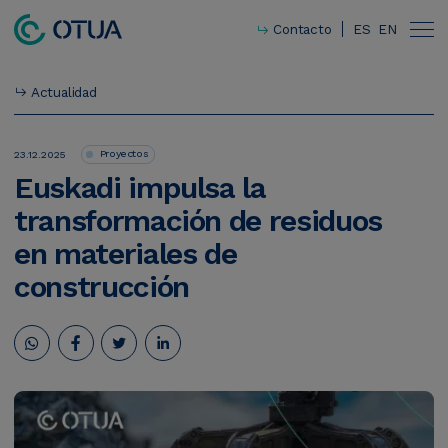
Contacto
ES
EN
Actualidad
Proyectos
23.12.2025
Euskadi
impulsa
la
Innovación
transformación
de
residuos
Responsabilidad social corporativa
en
materiales
de
construcción