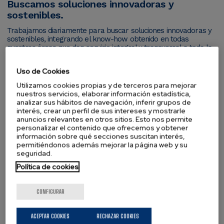
Buscamos soluciones innovadoras y
sostenibles.
Trabajamos diariamente para buscar soluciones innovadoras y
sostenibles, integrando el know-how obtenido en todas
nuestras áreas que dan servicio integral y transversal a toda la
cadena de valor.
Uso de Cookies
Utilizamos cookies propias y de terceros para mejorar
nuestros servicios, elaborar información estadística,
analizar sus hábitos de navegación, inferir grupos de
interés, crear un perfil de sus intereses y mostrarle
+25 proyectos de investigación.
anuncios relevantes en otros sitios. Esto nos permite
personalizar el contenido que ofrecemos y obtener
Más de 25 proyectos de investigación dirigidos al reciclaje de
información sobre qué secciones suscitan interés,
materias primas secundarias desde el 2004.
permitiéndonos además mejorar la página web y su
seguridad.
Política de cookies
CONFIGURAR
ACEPTAR COOKIES
RECHAZAR COOKIES