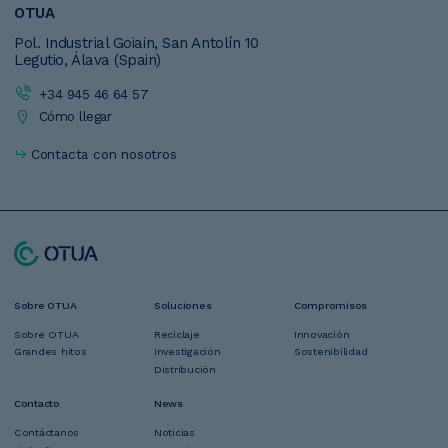
OTUA
Pol. Industrial Goiain, San Antolín 10
Legutio, Álava (Spain)
+34 945 46 64 57
Cómo llegar
Contacta con nosotros
Navegación
Sobre OTUA
Soluciones
Compromisos
Pie
Sobre OTUA
Reciclaje
Innovación
Grandes hitos
Investigación
Sostenibilidad
Distribución
Contacto
News
Contáctanos
Noticias