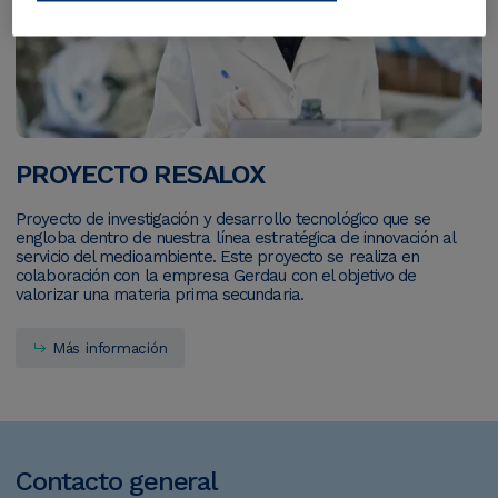
PROYECTO RESALOX
Proyecto de investigación y desarrollo tecnológico que se
engloba dentro de nuestra línea estratégica de innovación al
servicio del medioambiente. Este proyecto se realiza en
colaboración con la empresa Gerdau con el objetivo de
valorizar una materia prima secundaria.
Más información
Contacto
general