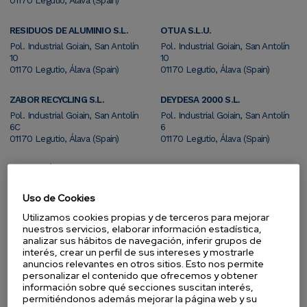
01170 Legutio, Álava (Spain)
RESIDUOS DE ALUMINIO S.L.
OTUA S.L.U.
Pol. Industrial Goiain, San Antolín
Pol. Industrial Goiain, San Antolín
10
10
01170 Legutio, Álava (Spain)
01170 Legutio, Álava (Spain)
ZABOR RECYCLING S.L.
DEYDESA 2000 S.L.
Pol. Industrial Goiain, San Antolín
Pol. Industrial Goiain, San Antolín
6C
6
01170 Legutio, Álava (Spain)
01170 Legutio, Álava (Spain)
FUNDACIÓN INATEC S.L.
ACEROS UROLA S.L.
Pol. Industrial Goiain, San Blas 35
Pol. Industrial Goiain, San Blas 35
01170 Legutio, Álava (Spain)
01170 Legutio, Álava (Spain)
Uso de Cookies
Utilizamos cookies propias y de terceros para mejorar
DEPÓSITO RNP DEYDESA S.L.
nuestros servicios, elaborar información estadística,
analizar sus hábitos de navegación, inferir grupos de
Barrio Urkizu
interés, crear un perfil de sus intereses y mostrarle
48140 Igorre, Bizkaia (Spain)
anuncios relevantes en otros sitios. Esto nos permite
personalizar el contenido que ofrecemos y obtener
información sobre qué secciones suscitan interés,
permitiéndonos además mejorar la página web y su