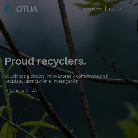
Contacto
ES
EN
Proud
recyclers.
Innovación
Responsabilidad social corporativa
Soluciones globales, innovadoras y competitivas en
Reciclaje, Distribución e Investigación.
Conoce OTUA