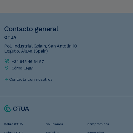
Contacto
general
OTUA
Pol. Industrial Goiain, San Antolín 10
Legutio, Álava (Spain)
+34 945 46 64 57
Cómo llegar
Contacta con nosotros
Navegación
Sobre OTUA
Soluciones
Compromisos
Pie
Sobre OTUA
Reciclaje
Innovación